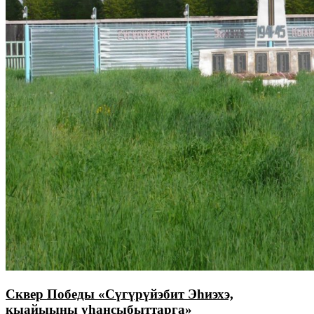
Сквер Победы «Сүгүрүйэбит Эһиэхэ,
кыайыыны уһансыбыттарга»