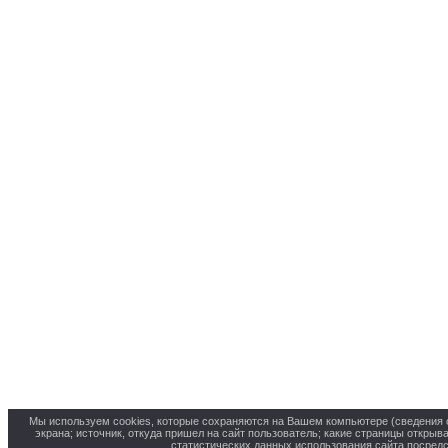
Мы используем cookies, которые сохраняются на Вашем компьютере (сведения о 
экрана; источник, откуда пришел на сайт пользователь; какие страницы открыв
статистических данных использования сайта посредс