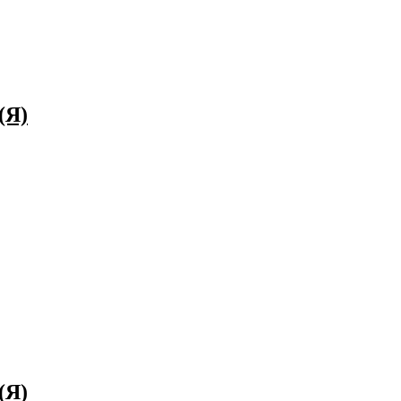
(Я)
(Я)