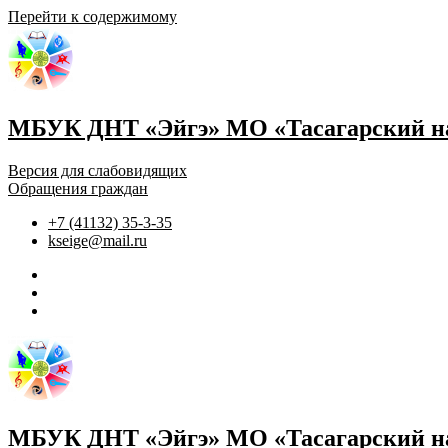
Перейти к содержимому
МБУК ДНТ «Эйгэ» МО «Тасагарский на
Версия для слабовидящих
Обращения граждан
+7 (41132) 35-3-35
kseige@mail.ru
МБУК ДНТ «Эйгэ» МО «Тасагарский на