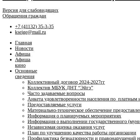
Версия для слабовидящих
Обращения граждан
+7 (41132) 35-3-35
kseige@mail.ru
Главная
Новости
Афиша
Афиша
кино
Основные
сведения
Коллективный договор 2024-2027гг
Коллектив МБУК ДНТ “Эйгэ”
Часто задаваемые вопросы
Анкета удовлетворенности населения по платным 
Предоставляемые услуги
Материально-техническое обеспечение предоставле
Информация о планируемых мероприятиях
Информация о выполнении государственного (муни
Независимая оценка оказания услуг
План по улучшению качества работы организации
Профилактика безнадзорности и правонарушений 