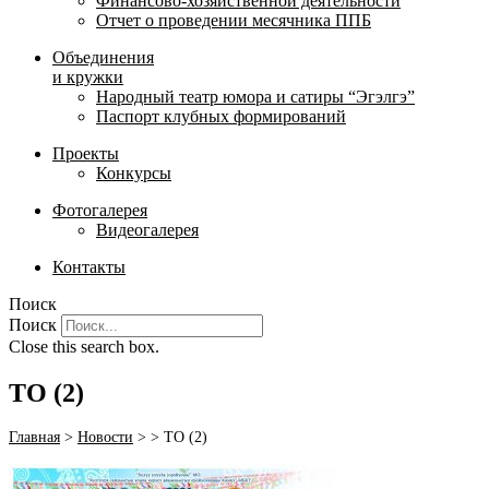
Финансово-хозяйственной деятельности
Отчет о проведении месячника ППБ
Объединения
и кружки
Народный театр юмора и сатиры “Эгэлгэ”
Паспорт клубных формирований
Проекты
Конкурсы
Фотогалерея
Видеогалерея
Контакты
Поиск
Поиск
Close this search box.
ТО (2)
Главная
>
Новости
>
>
ТО (2)