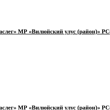
слег» МР «Вилюйский улус (район)» РС
слег» МР «Вилюйский улус (район)» РС