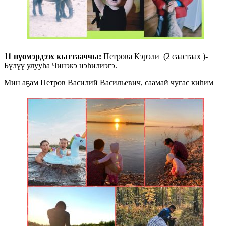
11 нүөмэрдээх кыттааччы:
Петрова Кэрэли (2 cаастаах )-
Бүлүү улууһа Чинэкэ нэһилиэгэ.
Мин аҕам Петров Василий Васильевич, саамай чугас киһим