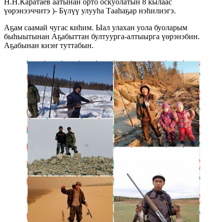
Н.Н.Каратаев аатынан орто оскуолатын 8 кылаас
үөрэнээччитэ )- Бүлүү улууһа Тааһаҕар нэһилиэгэ.
Аҕам саамай чугас киһим. Ыал улахан уола буоларым
быһыытынан Аҕабыттан бултуурга-алтыырга үөрэнэбин.
Аҕабынан киэҥ туттабын.