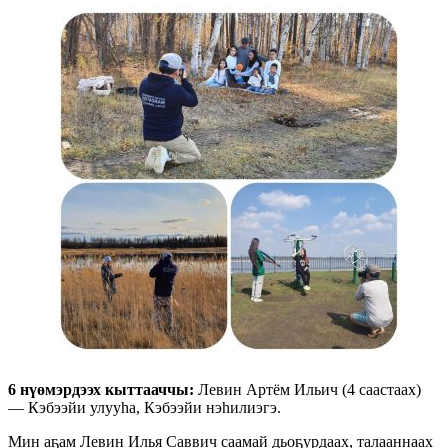
6 нүөмэрдээх кыттааччы:
Левин Артём Ильич (4 саастаах)
— Кэбээйи улууһа, Кэбээйи нэһилиэгэ.
Мин аҕам Левин Илья Саввич саамай дьоҕурдаах, талааннаах