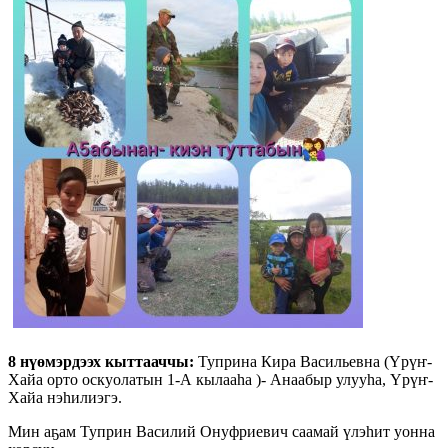
8 нүөмэрдээх кыттааччы:
Туприна Кира Васильевна (Үрүҥ-
Хайа орто оскуолатын 1-А кылааһа )- Анаабыр улууһа, Үрүҥ-
Хайа нэһилиэгэ.
Мин аҕам Туприн Василий Онуфриевич саамай үлэһит уонна