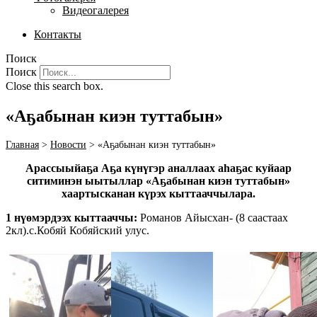
Видеогалерея
Контакты
Поиск
Поиск
Close this search box.
«Аҕабынан киэн туттабын»
Главная
>
Новости
>
«Аҕабынан киэн туттабын»
Арассыыйаҕа Аҕа күнүгэр аналлаах аһаҕас куйаар
ситиминэн ыытыллар «Аҕабынан киэн туттабын»
хаартысканан күрэх кыттааччылара.
1 нүөмэрдээх кыттааччы:
Романов Айысхан- (8 саастаах
2кл).с.Кобяй Кобяйский улус.