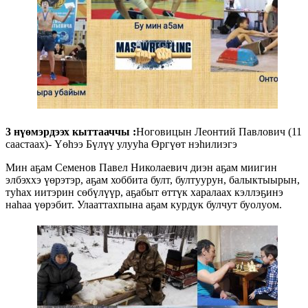
3 нүөмэрдээх кыттааччы :
Ноговицын Леонтий Павлович (11
саастаах)- Үөһээ Бүлүү улууһа Өргүөт нэһилиэгэ
Мин аҕам Семенов Павел Николаевич диэн аҕам миигин
элбэххэ үөрэтэр, аҕам хоббита булт, бултуурун, балыктыырын,
туһах иитэрин сөбүлүүр, аҕабыт өттүк харалаах кэллэҕинэ
наһаа үөрэбит. Улааттахпына аҕам курдук булчут буолуом.