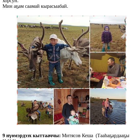
хорсун.
Мин аҕам саамай кырасыабай.
9 нүөмэрдээх кыттааччы:
Митясов Кеша (Тааһаҕардааҕы