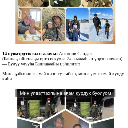
14 нүөмэрдээх кыттааччы:
Антонов Сандал
(Баппаҕаайытааҕы орто оскуола 2-с кылааһын үөрэнээччитэ)
— Бүлүү улууһа Баппаҕаайы нэһилиэгэ.
Мин аҕабынан саамай киэн туттабын, мин аҕам саамай күндү
киһи.