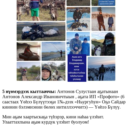
5 нүөмэрдээх кыттааччы:
Антонов Сулустаан аҕатынаан
Антонов Александр Ивановичтыын , аҕата ИП «Профото» (6
саастаах Үөһээ Бүлүүтээҕи 1№-дээх «Ньургуһун» Оҕо Сайдар
киинин бэлэмнэнии бөлөх иитиллээччитэ) — Үөһээ Бүлүү.
Мин аҕам хаартыскаҕа түһэрэр, кини наһаа үлэһит.
Улааттахпына аҕам курдук үлэһит буолуом!