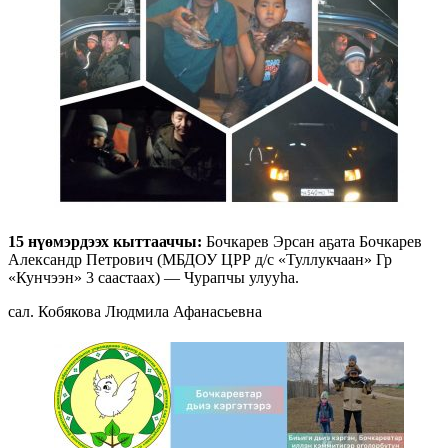
15 нүөмэрдээх кыттааччы:
Бочкарев Эрсан аҕата Бочкарев
Александр Петрович (МБДОУ ЦРР д/с «Туллукчаан» Гр
«Кунчээн» 3 саастаах) — Чурапчы улууһа.
сал. Кобякова Людмила Афанасьевна