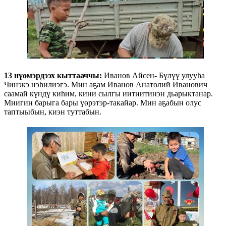
13 нүөмэрдээх кыттааччы:
Иванов Айсен- Бүлүү улууһа
Чинэкэ нэһилиэгэ. Мин аҕам Иванов Анатолий Иванович
саамай күндү киһим, кини сылгы иитиитинэн дьарыктанар.
Миигин барыга бары үөрэтэр-такайар. Мин аҕабын олус
таптыыбын, киэн туттабын.