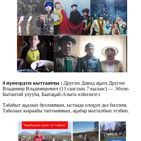
4 нүөмэрдээх кыттааччы :
Другин Давид аҕата Другин
Владимир Владимирович (13 саастаах 7 кылаас) — Эбээн-
Бытантай улууһа, Баатаҕай-Алыта нэһилиэгэ
Табаһыт аҕалаах буоламмын, ыстаада олоҕун дьэ биллим.
Табалаах кыраайы таптааммын, аҕабар махталбын этэбин.