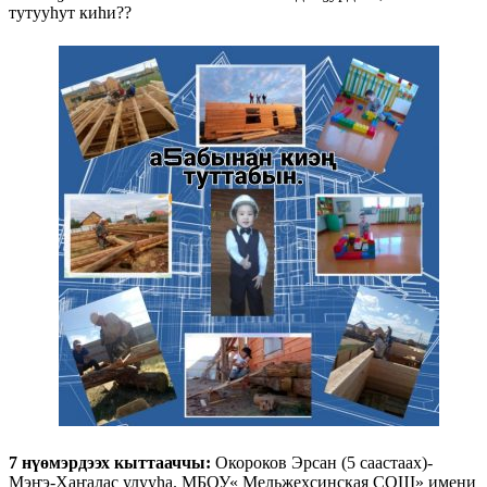
тутууһут киһи??
7 нүөмэрдээх кыттааччы:
Окороков Эрсан (5 саастаах)-
Мэҥэ-Хаҥалас улууһа. МБОУ« Мельжехсинская СОШ» имени