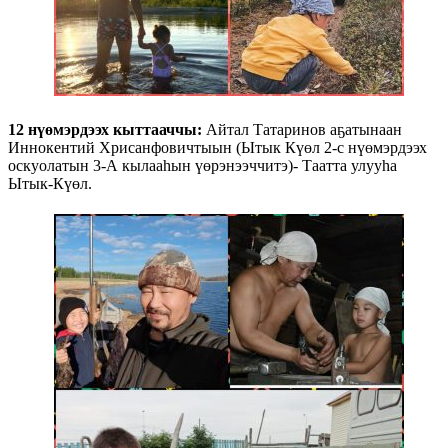
12 нүөмэрдээх кыттааччы:
Айтал Татаринов аҕатынаан
Иннокентий Хрисанфовичтыын (Ытык Күөл 2-с нүөмэрдээх
оскуолатын 3-А кылааһын үөрэнээччитэ)- Таатта улууһа
Ытык-Күөл.