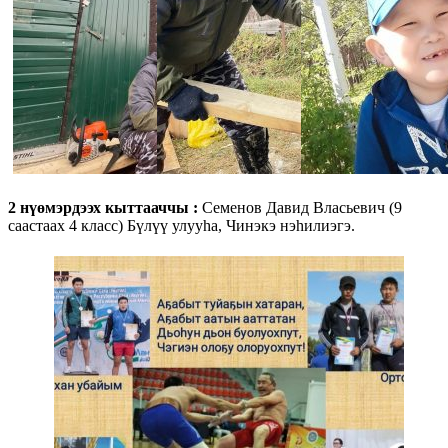
2 нүөмэрдээх кыттааччы :
Семенов Давид Власьевич (9
саастаах 4 класс) Бүлүү улууһа, Чинэкэ нэһилиэгэ.