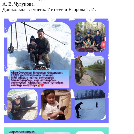
А. В. Чугунова.
Дошкольная ступень. Иитээччи Егорова Т. И.