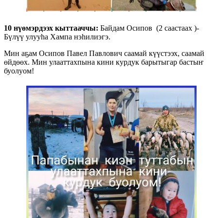
10 нүөмэрдээх кыттааччы:
Байдам Осипов (2 cаастаах )-
Бүлүү улууһа Хампа нэһилиэгэ.
Мин аҕам Осипов Павел Павлович саамай күүстээх, саамай
өйдөөх. Мин улааттахпына кини курдук барытыгар бастыҥ
буолуом!