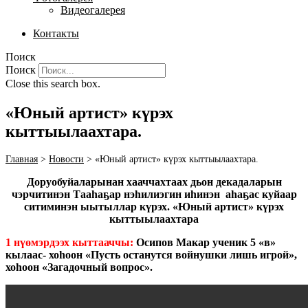
Видеогалерея
Контакты
Поиск
Поиск
Close this search box.
«Юный артист» күрэх
кыттыылаахтара.
Главная
>
Новости
>
«Юный артист» күрэх кыттыылаахтара.
Доруобуйаларынан хааччахтаах дьон декадаларын
чэрчитинэн Тааһаҕар нэһилиэгин иһинэн аһаҕас куйаар
ситиминэн ыытыллар күрэх. «Юный артист» күрэх
кыттыылаахтара
1 нүөмэрдээх кыттааччы:
Осипов Макар ученик 5 «в»
кылаас-
хоһоон
«Пусть останутся войнушки лишь игрой»,
хоһоон
«Загадочный вопрос».