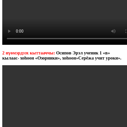
2 нүөмэрдээх кыттааччы:
Осипов Эрэл ученик 1 «в»
кылаас- хоһоон «Озорники», хоһоон»Серёжа учит уроки».