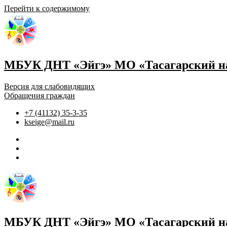
Перейти к содержимому
МБУК ДНТ «Эйгэ» МО «Тасагарский на
Версия для слабовидящих
Обращения граждан
+7 (41132) 35-3-35
kseige@mail.ru
МБУК ДНТ «Эйгэ» МО «Тасагарский на