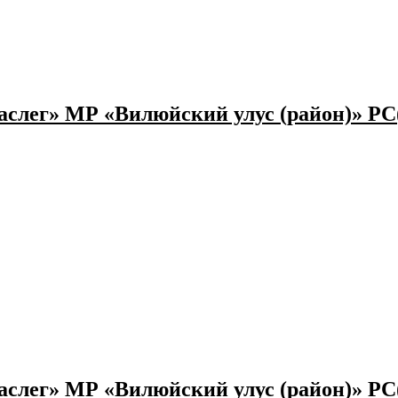
слег» МР «Вилюйский улус (район)» РС
слег» МР «Вилюйский улус (район)» РС