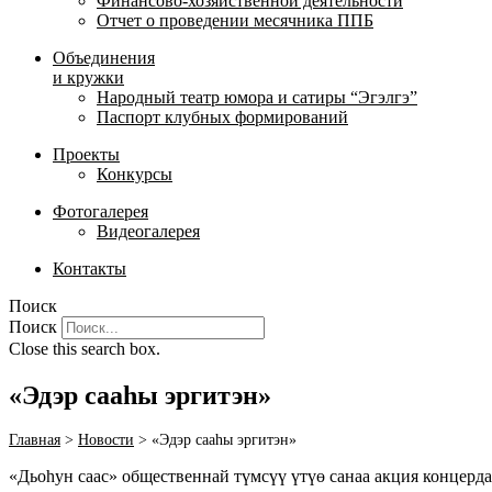
Финансово-хозяйственной деятельности
Отчет о проведении месячника ППБ
Объединения
и кружки
Народный театр юмора и сатиры “Эгэлгэ”
Паспорт клубных формирований
Проекты
Конкурсы
Фотогалерея
Видеогалерея
Контакты
Поиск
Поиск
Close this search box.
«Эдэр сааһы эргитэн»
Главная
>
Новости
>
«Эдэр сааһы эргитэн»
«Дьоһун саас» общественнай түмсүү үтүө санаа акция концерд