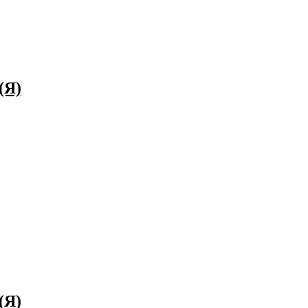
(Я)
(Я)