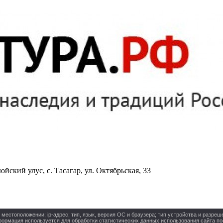
йский улус, с. Тасагар, ул. Октябрьская, 33
стоположении; ip-адрес; тип, язык, версия ОС и браузера; тип устройства и разреше
нформация используется для обработки статистических данных использования сайта п