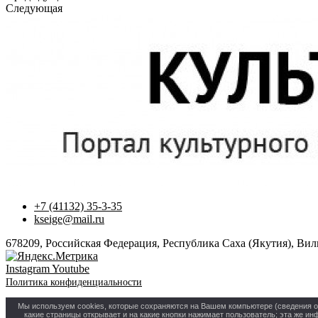
Следующая
+7 (41132) 35-3-35
kseige@mail.ru
678209, Российская Федерация, Республика Саха (Якутия), Вилю
Instagram
Youtube
Политика конфиденциальности
Мы используем cookies, которые сохраняются на Вашем компьютере (сведения о ме
какие страницы открывает и на какие кнопки нажимает пользователь; эта же и