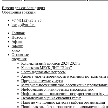
Версия для слабовидящих
Обращения граждан
+7 (41132) 35-3-35
kseige@mail.ru
Главная
Новости
Афиша
Афиша
кино
Основные
сведения
Коллективный договор 2024-2027гг
Коллектив МБУК ДНТ “Эйгэ”
Часто задаваемые вопросы
Анкета удовлетворенности населения по платным 
Предоставляемые услуги
Материально-техническое обеспечение предоставле
Информация о планируемых мероприятиях
Информация о выполнении государственного (муни
Независимая оценка оказания услуг
План по улучшению качества работы организации
Профилактика безнадзорности и правонарушений 