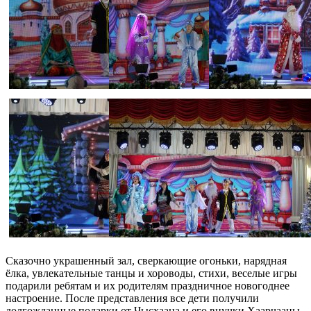
Сказочно украшенный зал, сверкающие огоньки, нарядная
ёлка, увлекательные танцы и хороводы, стихи, веселые игры
подарили ребятам и их родителям праздничное новогоднее
настроение. После представления все дети получили
долгожданные подарки от Чысхаана и его внучки Хаарчааны.