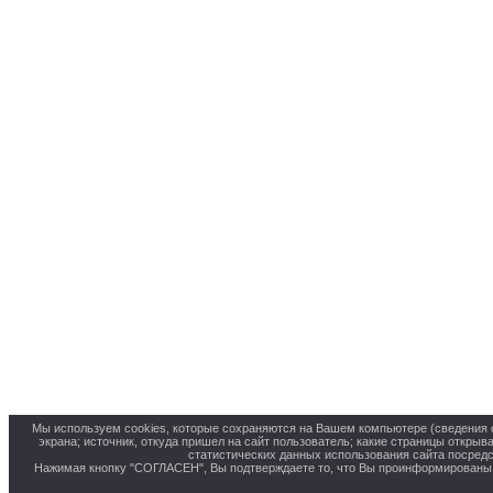
Мы используем cookies, которые сохраняются на Вашем компьютере (сведения о 
экрана; источник, откуда пришел на сайт пользователь; какие страницы открыв
статистических данных использования сайта посредс
Нажимая кнопку "СОГЛАСЕН", Вы подтверждаете то, что Вы проинформированы о