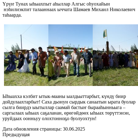
Үрүҥ Тунах ыһыахпыт аһыллар Алгыс оһуохайын
нэһилиэкпит талааннаах ыччата Шамаев Михаил Николаевич
таһаарда.
Ыһыахха кэлбит ытык-мааны ыалдьыттарбыт, күндү биир
дойдулаахтарбыт! Саха дьонун сырдык санаатын ырата буолар
сылга биирдэ ыытыллар саамай бастыҥ бырааһынньыга –
саргылаах ыһыах саҕаланан, өрөгөйдөөх ыһыах төрүттэнэн,
уруйдаах оонньуу олохтонноҕо буолуохтун!
Дата обновления страницы: 30.06.2025
Предыдущая