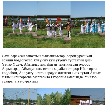
Саха барахсан санаатын сылаанньытар, бороҥ ураанхай
эрэлин бөҕөргөтөр, бүгүҥҥү күн үтүөнү түстээтин диэн
Үөһээ Үрдүк Айыылартан, аһатан-таҥыннаран олорор
Аарыгырар Айылҕаттан, иитэн-харайан олорор Ийэ сиртэн
көрдөһөн, Аал уотун оттон араҕас илгэнэн айах тутан Алгыс
тылын Григорьева Маргарита Егоровна амалыйда. Үйэлэр
тухары үтүө сурахтаах