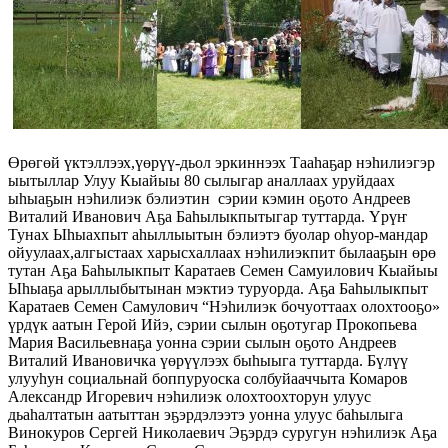
Өрөгөй үктэллээх,үөрүү-дьол эркиннээх Тааһаҕар нэһилиэгэр
ыытыллар Улуу Кыайыы 80 сылыгар аналлаах уруйдаах
ыһыаҕын нэһилиэк бэлиэтин сэрии кэмин оҕото Андреев
Виталий Иванович Аҕа Баһылыкпытыгар туттарда. Үрүҥ
Тунах Ыһыахпыт аһыллыытын бэлиэтэ буолар оһуор-мандар
ойуулаах,алгыстаах харысхаллаах нэһилиэкпит былааҕын өрө
тутан Аҕа Баһылыкпыт Каратаев Семен Самуилович Кыайыы
Ыһыаҕа арыллыбытынан мэктиэ туруорда. Аҕа Баһылыкпыт
Каратаев Семен Самулович “Нэһилиэк бочуоттаах олохтооҕо»
үрдүк аатын Герой Ийэ, сэрии сылын оҕотугар Прокопьева
Мария Васильевнаҕа уонна сэрии сылын оҕото Андреев
Виталий Ивановичка үөрүүлээх быһыыга туттарда. Бүлүү
улууһун социальнай боппуруоска солбуйааччыта Комаров
Александр Игоревич нэһилиэк олохтоохторун улуус
дьаһалтатын аатыттан эҕэрдэлээтэ уонна улуус баһылыга
Винокуров Сергей Николаевич Эҕэрдэ суругун нэһилиэк Аҕа