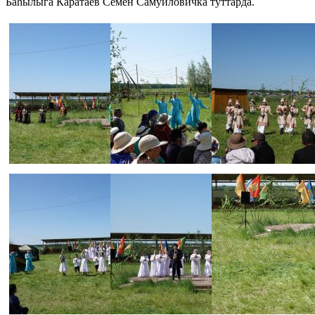
Баһылыга Каратаев Семен Самуиловичка туттарда.