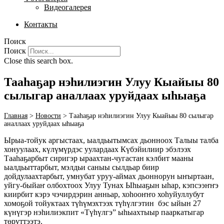
Видеогалерея
Контакты
Поиск
Поиск
Close this search box.
Тааһаҕар нэһилиэгин Улуу Кыайыы 80
сылыгар аналлаах уруйдаах ыһыаҕа
Главная
>
Новости
>
Тааһаҕар нэһилиэгин Улуу Кыайыы 80 сылыгар
аналлаах уруйдаах ыһыаҕа
Ырыа-тойук аргыстаах, ыалдьытымсах дьонноох Талыы талба
хонуулаах, күлүмүрдэс уулардаах Күбэйилиир эбэлээх
Тааһаҕарбыт сиригэр ыраахтан-чугастан кэлбит мааны
ыалдьыттарбыт, мэлдьи саныы сылдьар биир
дойдулаахтарбыт, умнубат уруу-аймах дьоннорун ыҥыртаан,
уйгу-быйаҥ олбохтоох Улуу Тунах Ыһыаҕын ыһар, кэпсээҥҥэ
киирбит кэрэ чэчирдэрин анньар, хоһооҥҥо хоһуйуллубут
хомоҕой тойуктаах түһүмэхтээх түһүлгэтин бэс ыйын 27
күнүгэр нэһилиэкпит «Түһүлгэ” ыһыахтыыр пааркатыгар
төрүттээтэ.