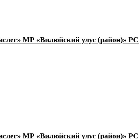
слег» МР «Вилюйский улус (район)» РС
слег» МР «Вилюйский улус (район)» РС