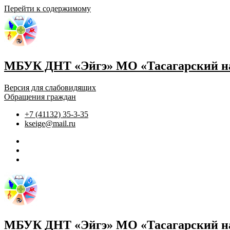
Перейти к содержимому
МБУК ДНТ «Эйгэ» МО «Тасагарский на
Версия для слабовидящих
Обращения граждан
+7 (41132) 35-3-35
kseige@mail.ru
МБУК ДНТ «Эйгэ» МО «Тасагарский на