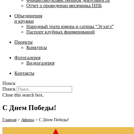
Финансово-хозяйственной деятельности
Отчет о проведении месячника ППБ
Объединения
и кружки
Народный театр юмора и сатиры “Эгэлгэ”
Паспорт клубных формирований
Проекты
Конкурсы
Фотогалерея
Видеогалерея
Контакты
Поиск
Поиск
Close this search box.
С Днем Победы!
Главная
>
Афиша
>
С Днем Победы!