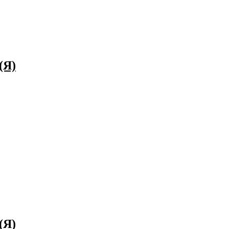
(Я)
(Я)