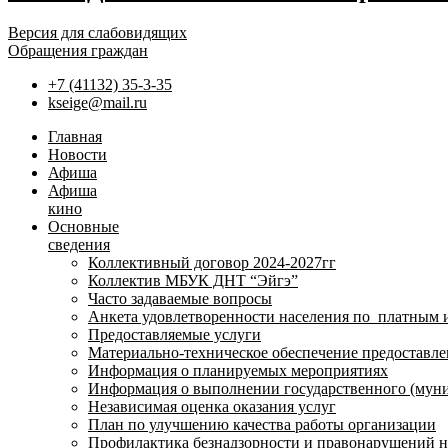
Версия для слабовидящих
Обращения граждан
+7 (41132) 35-3-35
kseige@mail.ru
Главная
Новости
Афиша
Афиша
кино
Основные
сведения
Коллективный договор 2024-2027гг
Коллектив МБУК ДНТ “Эйгэ”
Часто задаваемые вопросы
Анкета удовлетворенности населения по платным 
Предоставляемые услуги
Материально-техническое обеспечение предоставле
Информация о планируемых мероприятиях
Информация о выполнении государственного (муни
Независимая оценка оказания услуг
План по улучшению качества работы организации
Профилактика безнадзорности и правонарушений 