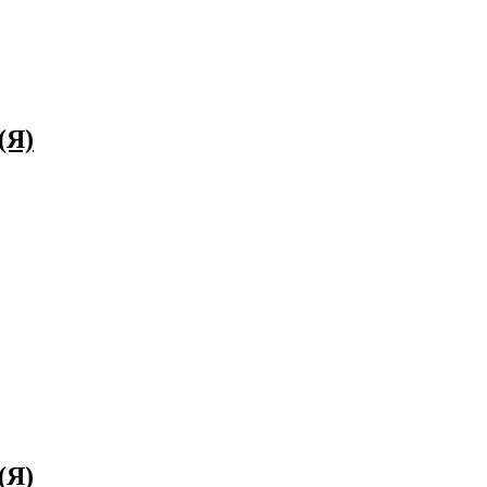
(Я)
(Я)