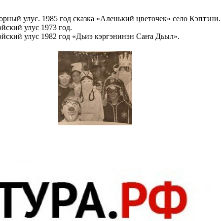
орный улус. 1985 год сказка «Аленький цветочек» село Кэптэни.
йский улус 1973 год.
йский улус 1982 год «
Дьиэ кэргэнинэн Саҥа Дьыл
».