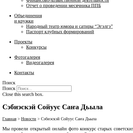
Финансово-хозяйственной деятельности
Отчет о проведении месячника ППБ
Объединения
и кружки
Народный театр юмора и сатиры “Эгэлгэ”
Паспорт клубных формирований
Проекты
Конкурсы
Фотогалерея
Видеогалерея
Контакты
Поиск
Поиск
Close this search box.
Сэбиэскэй Сойуус Саҥа Дьыла
Главная
>
Новости
>
Сэбиэскэй Сойуус Саҥа Дьыла
Мы провели открытый онлайн фото конкурс
старых советск