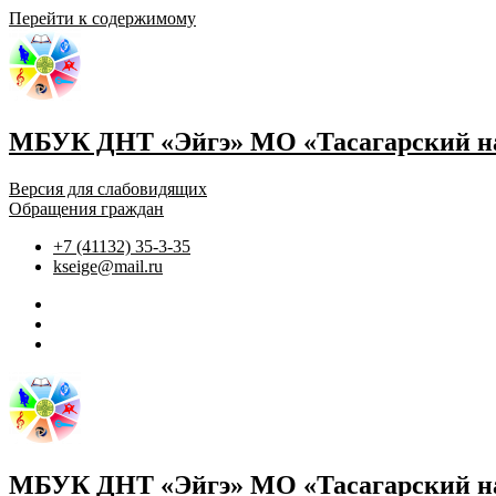
Перейти к содержимому
МБУК ДНТ «Эйгэ» МО «Тасагарский на
Версия для слабовидящих
Обращения граждан
+7 (41132) 35-3-35
kseige@mail.ru
МБУК ДНТ «Эйгэ» МО «Тасагарский на