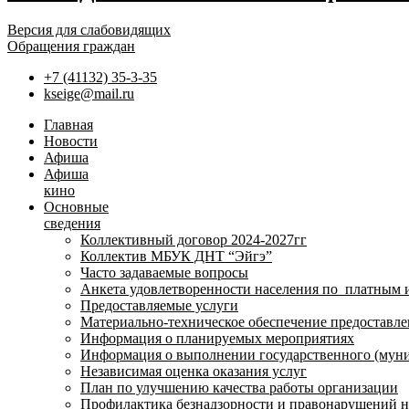
Версия для слабовидящих
Обращения граждан
+7 (41132) 35-3-35
kseige@mail.ru
Главная
Новости
Афиша
Афиша
кино
Основные
сведения
Коллективный договор 2024-2027гг
Коллектив МБУК ДНТ “Эйгэ”
Часто задаваемые вопросы
Анкета удовлетворенности населения по платным 
Предоставляемые услуги
Материально-техническое обеспечение предоставле
Информация о планируемых мероприятиях
Информация о выполнении государственного (муни
Независимая оценка оказания услуг
План по улучшению качества работы организации
Профилактика безнадзорности и правонарушений 