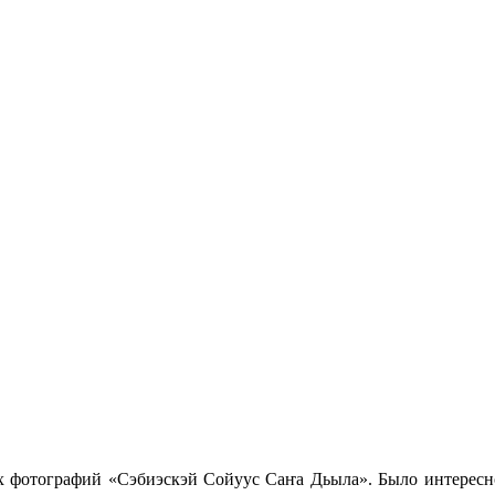
их фотографий
«Сэбиэскэй Сойуус Саҥа Дьыла»
. Было интерес