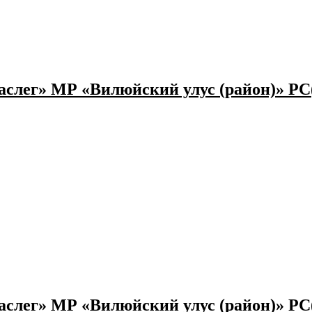
слег» МР «Вилюйский улус (район)» РС
слег» МР «Вилюйский улус (район)» РС