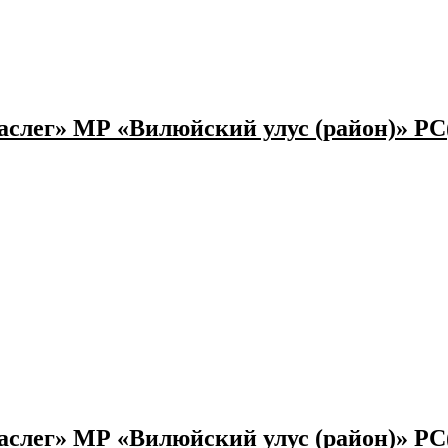
слег» МР «Вилюйский улус (район)» РС
слег» МР «Вилюйский улус (район)» РС