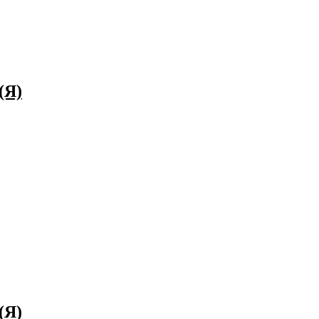
(Я)
(Я)