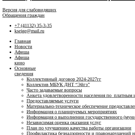
Версия для слабовидящих
Обращения граждан
+7 (41132) 35-3-35
kseige@mail.ru
Главная
Новости
Афиша
Афиша
кино
Основные
сведения
Коллективный договор 2024-2027гг
Коллектив МБУК ДНТ “Эйгэ”
Часто задаваемые вопросы
Анкета удовлетворенности населения по платным 
Предоставляемые услуги
Материально-техническое обеспечение предоставле
Информация о планируемых мероприятиях
Информация о выполнении государственного (муни
Независимая оценка оказания услуг
План по улучшению качества работы организации
Профилактика безнадзорности и правонарушений 