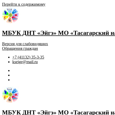
Перейти к содержимому
МБУК ДНТ «Эйгэ» МО «Тасагарский на
Версия для слабовидящих
Обращения граждан
+7 (41132) 35-3-35
kseige@mail.ru
МБУК ДНТ «Эйгэ» МО «Тасагарский на