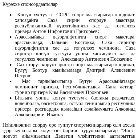
Күрэххэ спонсордаатылар
Көҥүл тустууга ССРС спорт маастарыгар кандидат,
хапсаҕайга Саха сирин спордун маастара,
республиканскай күрэхтэһиилэр хас да төгүллээх
призера Антон Нифонтович Григорьев;
Арассыыйаҕа пауэрлифтиҥҥа спорт маастара,
арассыыйаҕа, Дальнай Востокка, Саха сиригэр
пауэрлифтиҥҥа хас да төгүллээх чемпиона, Саха
сиригэр көҥүл тустууга уонна хапсаҕайга хас да
төгүллээх чемпиона Александр Антонович Поскачин;
Саха төрүт көрүҥнэригэр спорт маастарыгар кандидат,
Бүлүү Боотур кыайыылааҕа Дмитрий Алексеевич
Петров;
Мас тардыһыытыгар Бүтүн Арассыыйатааҕы
чемпионат призера, Республикатааҕы “Саҥа ааттар”
турнир призера Ким Васильевич Прокопьев.
Ытыыга уонна көҥүл тустууга бастакы разрядтаах,
волейболга, баскетболга, остуол тенниһыгар республика
призера, росгвардия кылааһын салайааччыта Алковиад
Алковиадович Иванов
Нэһилиэкпит спорду өрө туппут спортменнарыгар сыл ахсын
эдэр ыччаттары көҕүлээн бириис туруоралларыгар “Эйгэ”
норуот айымньытын Дьиэтин үлэһиттэрин ааттарыттан