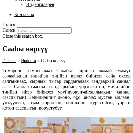
Видеогалерея
Контакты
Поиск
Поиск
Close this search box.
Сааһы көрсүү
Главная
>
Новости
>
Сааһы көрсүү
Томороон тымныылаах Сахабыт сиригэр аламай күммүт
сылааһынан илгийэн тиийэн кэллэ биһиэхэ сайа охсор
салгыннаах, сырдыы тыгар сардаҥалаах сандаархай сандал
саас.
Сандал сааспыт сандаарыйан, үөрэн-көтөн, мичилийэн
тиийэн
иһэр биһиэхэ уруйдуоҕуҥ-айхаллыаҕыҥ сандал
сааспытын! Нэһилиэкпит дьоно, оҕо- аймах мустан ыллаан,
үҥкүүлээн, атыы тэриллэн, оонньоон, күрэхтэһэн, үөрэн-
көтөн сааспытын көрүстүбүт.