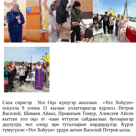
Саха сиригэр Уол Оҕо күнүгэр аналлаах «Уол Хоһуун»
оскуола 9 уонна 11 кылаас уолаттарыгар күрэххэ Петров
Василий, Шамаев Айаал, Прокопьев Тимур, Алексеев Айсен
кыттан уол оҕо эт -хаан өттүнэн сайдыылаах буоларыгар
дьулууру, чөл олоҕу өрө туталларын көрдөрдүлэр. Күрэх
түмүгүнэн «Уол Хоһуун» үрдүк аатын Василий Петров ылла.