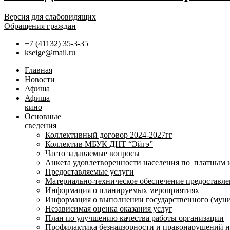
Версия для слабовидящих
Обращения граждан
+7 (41132) 35-3-35
kseige@mail.ru
Главная
Новости
Афиша
Афиша
кино
Основные
сведения
Коллективный договор 2024-2027гг
Коллектив МБУК ДНТ “Эйгэ”
Часто задаваемые вопросы
Анкета удовлетворенности населения по платным 
Предоставляемые услуги
Материально-техническое обеспечение предоставле
Информация о планируемых мероприятиях
Информация о выполнении государственного (муни
Независимая оценка оказания услуг
План по улучшению качества работы организации
Профилактика безнадзорности и правонарушений 