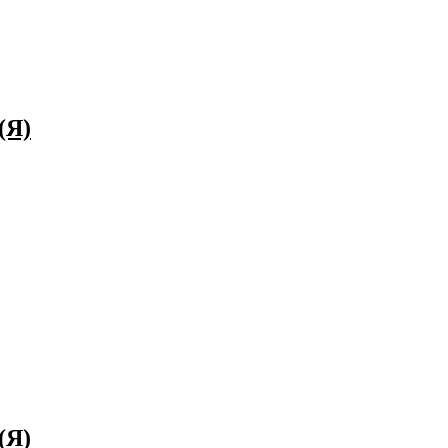
(Я)
(Я)