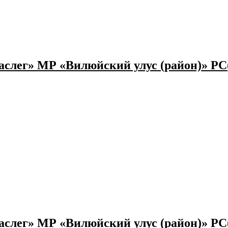
слег» МР «Вилюйский улус (район)» РС
слег» МР «Вилюйский улус (район)» РС