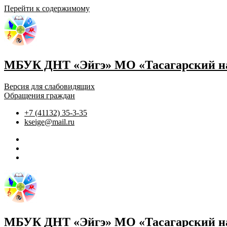
Перейти к содержимому
МБУК ДНТ «Эйгэ» МО «Тасагарский на
Версия для слабовидящих
Обращения граждан
+7 (41132) 35-3-35
kseige@mail.ru
МБУК ДНТ «Эйгэ» МО «Тасагарский на