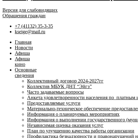
Версия для слабовидящих
Обращения граждан
+7 (41132) 35-3-35
kseige@mail.ru
Главная
Новости
Афиша
Афиша
кино
Основные
сведения
Коллективный договор 2024-2027гг
Коллектив МБУК ДНТ “Эйгэ”
Часто задаваемые вопросы
Анкета удовлетворенности населения по платным 
Предоставляемые услуги
Материально-техническое обеспечение предоставле
Информация о планируемых мероприятиях
Информация о выполнении государственного (муни
Независимая оценка оказания услуг
План по улучшению качества работы организации
Профилактика безнадзорности и правонарушений 