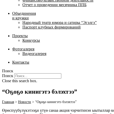
Финансово-хозяйственной деятельности
Отчет о проведении месячника ППБ
Объединения
и кружки
Народный театр юмора и сатиры “Эгэлгэ”
Паспорт клубных формирований
Проекты
Конкурсы
Фотогалерея
Видеогалерея
Контакты
Поиск
Поиск
Close this search box.
“Оҕоҕо кинигэтэ бэлэхтээ”
Главная
>
Новости
>
“Оҕоҕо кинигэтэ бэлэхтээ”
Өрөспүүбүлүкэтээҕи үтүө санаа акция чэрчитинэн ыытыллар к