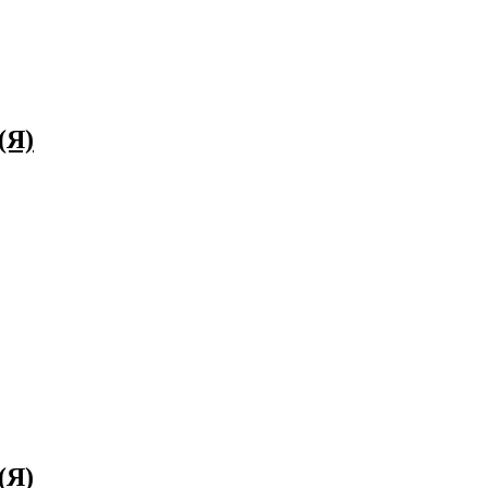
(Я)
(Я)