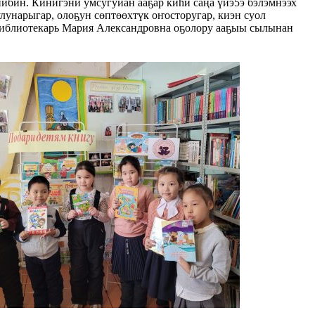
ибин. Кинигэни умсугуйан ааҕар киһи саңа үйэ5э бэлэмнээх
лунарыгар, олоҕун сөптөөхтүк оҥосторугар, киэн суол
 библиотекарь Мария Александровна оҕолору ааҕыы сылынан