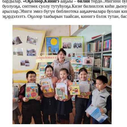
бардылар.
«Оҕолоор,Кинигэ
ааҕыы –
билии
төрдө.Эһигини бук
буолуоҕа, сөптөөх суолу тутуһуоҕа.Киэҥ билиилээх киһи дьону
арыллар.Эһиги эмиэ бүгүн библиотека ааҕааччылара буолан к
эҕэрдэлээтэ. Оҕолор таабырын таайсан, кинигэ бэлэх тутан, ба