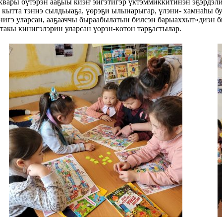
вары бүтэрэн ааҕыы киэҥ эйгэтигэр үктэммиккитинэн эҕэрдэли
 кытта тэннэ сылдьыаҕа, үөрэҕи ылынарыгар, үлэни- хамнаһы бу
инигэ уларсан, ааҕааччы быраабылатын билсэн барыаххыт»диэн
стакы кинигэлэрин уларсан үөрэн-көтөн тарҕастылар.