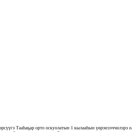
өрсүүгэ Тааһаҕар орто оскуолатын 1 кылааһын үөрэнээччилэрэ 