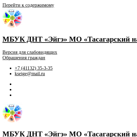
Перейти к содержимому
МБУК ДНТ «Эйгэ» МО «Тасагарский на
Версия для слабовидящих
Обращения граждан
+7 (41132) 35-3-35
kseige@mail.ru
МБУК ДНТ «Эйгэ» МО «Тасагарский на