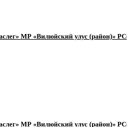
слег» МР «Вилюйский улус (район)» РС
слег» МР «Вилюйский улус (район)» РС