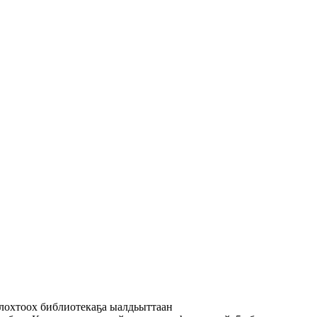
олохтоох библиотекаҕа ыалдьыттаан