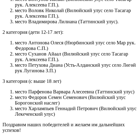
рук. Алексеева Г.П.).
место Воловк Николай (Вилюйский улус село Тасагар
рук. Алексеева Г.П.).
место Владимирова Лилиана (Таттинский улус).
2 категория (дети 12-17 лет):
место Антонова Олеся (Нюрбинский улус село Мар рук.
Федорова С.П.)
место Суханов Айаал (Вилюйский улус село Тасагар
рук. Алексеева Г.П.).
место Петухова Диана (Усть-Алданский улус село Лөгөй
рук Лугинова З.П.)
3 категория (с выше 18 лет)
место Парфенова Варвара Алесеевна (Таттинский улус)
место Федоров Семен Семенович (Вилюйский улус
Борогонский наслег)
место Харлампьев Геннадий Петрович (Вилюйский улус
Лекеченский улус)
Поздравим наших победителей и желаем им дальнейших
успехов!