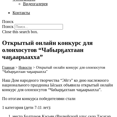
Видеогалерея
Контакты
Поиск
Поиск
Close this search box.
Открытый онлайн конкурс для
олонхосутов “Чабырҕахтаан
чаҕаарыахха”
Главная
>
Новости
>
Открытый онлайн конкурс для олонхосутов
“Чабырҕахтаан чаҕаарыахха”
Наш Дом народного творчества “Эйгэ” ко дню наслежного
национального праздника Ысыах объявила открытый онлайн
конкурс для олонхосутов “Чабырҕахтаан чаҕаарыахха”.
По итогам конкурса победителями стали
1 категория (дети 7-11 лет):
место Болтунов Касьян (Вилюйский улус село Тасагар