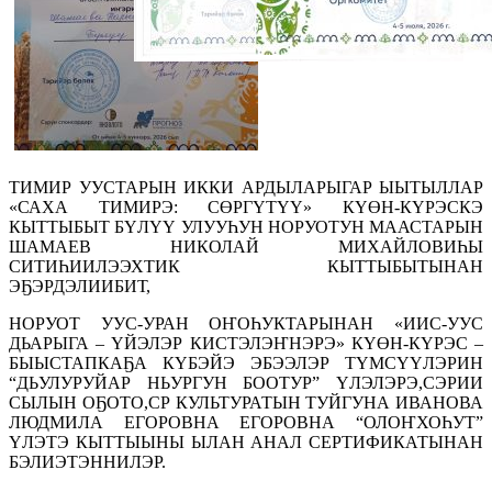
ТИМИР УУСТАРЫН ИККИ АРДЫЛАРЫГАР ЫЫТЫЛЛАР
«САХА ТИМИРЭ: СӨРГҮТҮҮ» КҮӨН-КҮРЭСКЭ
КЫТТЫБЫТ БҮЛҮҮ УЛУУҺУН НОРУОТУН МААСТАРЫН
ШАМАЕВ НИКОЛАЙ МИХАЙЛОВИҺЫ
СИТИҺИИЛЭЭХТИК КЫТТЫБЫТЫНАН
ЭҔЭРДЭЛИИБИТ,
НОРУОТ УУС-УРАН ОҤОҺУКТАРЫНАН «ИИС-УУС
ДЬАРЫГА – ҮЙЭЛЭР КИСТЭЛЭҤНЭРЭ» КҮӨН-КҮРЭС –
БЫЫСТАПКАҔА КҮБЭЙЭ ЭБЭЭЛЭР ТҮМСҮҮЛЭРИН
“ДЬУЛУРУЙАР НЬУРГУН БООТУР” ҮЛЭЛЭРЭ,СЭРИИ
СЫЛЫН ОҔОТО,СР КУЛЬТУРАТЫН ТУЙГУНА ИВАНОВА
ЛЮДМИЛА ЕГОРОВНА ЕГОРОВНА “ОЛОҤХОҺУТ”
ҮЛЭТЭ КЫТТЫЫНЫ ЫЛАН АНАЛ СЕРТИФИКАТЫНАН
БЭЛИЭТЭННИЛЭР.