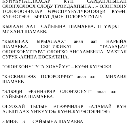
КУЙУҺУТАН,ТАХСАР КҮН САРДАҤАТЫНАН
ОЛОҤХОЛООХ ОЛОҔУ ТУОЙДАХПЫНА…» ОЛОҤХОНУ
ТОЛОРООЧЧУЛАР ӨРӨСПҮҮБҮЛҮКЭТЭЭҔИ КҮӨН-
КҮРЭСТЭРЭ – ЫЧЧАТ ДЬОН ТОЛОРУУТУГАР:
КЫЛААН ААТ –САЙЫЫНА ШАМАЕВА. II
ҮРДЭЛ —
МИХАИЛ ШАМАЕВ.
“КЫЛЫҺАХ ЫРЫАЛААХ” анал аат -НАРЫЙА
ШАМАЕВА.
СЕРТИФИКАТ – “ТААҺАҔАР
ОЛОҤХОҺУТТАРА” ОЛОҤХО АНСААМБЫЛА.
МАХТАЛ
СУРУК -АЛИНА ПОСКАЧИНА.
“ОЛОҤХОНУ ТУТА ХОҺУЙУУ” – КҮӨН КҮРЭСКЭ.
“КЭСКИЛЛЭЭХ ТОЛОРООЧЧУ” анал аат – МИХАИЛ
ШАМАЕВ.
“ЭЛБЭҔИ ЭРЭННЭРЭР ОЛОҤХОҺУТ” анал аат —
САЙЫЫНА ШАМАЕВА.
ОҺУОХАЙ ТЫЛЫН ЭТЭЭЧЧИЛЭР «АЛАМАЙ КҮН
АЛЫПТААХ ҮҤКҮҮТЭ» КҮӨН-КҮРЭСТЭРИГЭР:
3 МИЭСТЭ — САЙЫЫНА ШАМАЕВА