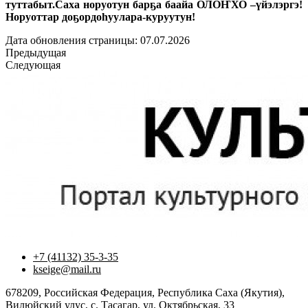
туттабыт.Саха норуотун барҕа баайа ОЛОҤХО –үйэлэргэ!
Норуоттар доҕордоһуулара-куруутун!
Дата обновления страницы: 07.07.2026
Предыдущая
Следующая
+7 (41132) 35-3-35
kseige@mail.ru
678209, Российская Федерация, Республика Саха (Якутия),
Вилюйский улус, с. Тасагар, ул. Октябрьская, 33