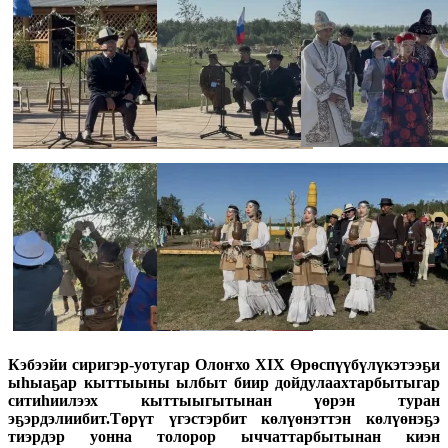
Кэбээйи сиригэр-уотугар Олоҥхо XIX Өрөспүүбүлүкэтээҕи
ыһыаҕар кыттыыны ылбыт биир дойдулаахтарбытыгар
ситиһиилээх кыттыыгытынан үөрэн туран
эҕэрдэлиибит.Төрүт үгэстэрбит көлүөнэттэн көлүөнэҕэ
тиэрдэр уонна толорор ыччаттарбытынан киэн