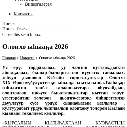
Видеогалерея
Контакты
Поиск
Поиск
Close this search box.
Олоҥхо ыһыаҕа 2026
Главная
>
Новости
>
Олоҥхо ыһыаҕа 2026
Үс өрүс тардыылаах, уу чалгый куттаах,дьикти
айылҕалаах, былыр-былыргыттан күүстээх санаалаах,
хоһуун дьонноон
Кэбээйи
сиригэр-уотугар
Олоҥхо
XIX
Ө
рөспүүбүлүкэтээҕи ыһыаҕа
ыытылынна.Тааһаҕар
нэһилиэгин талба талааннаахтара оһуохайдаан,
олоҥхолоон, иис-уус быыстапкатыгар кыттан төрүт
үгэстэрбитин толорон дьоҥҥо-сэргэҕэ биһирэттилэр
дьүүллүүр сүбэ үрдүк сыанабылын ыллылар ,
култуурабыт үрдүк чыпчаалын олоҥхону толорон Кылаан
кыайыы төкөллөөх кэллилэр.
«КЫРСАЛЫЫ КЫЛЫҺАХТААН, КУОҔАСТЫЫ