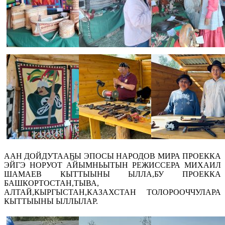
ААН ДОЙДУТААҔЫ ЭПОСЫ НАРОДОВ МИРА ПРОЕККА
ЭЙГЭ НОРУОТ АЙЫМНЬЫТЫН РЕЖИССЕРА МИХАИЛ
ШАМАЕВ КЫТТЫЫНЫ ЫЛЛА,БУ ПРОЕККА
БАШКОРТОСТАН,ТЫВА,
АЛТАЙ,КЫРГЫСТАН,КАЗАХСТАН ТОЛОРООЧЧУЛАРА
КЫТТЫЫНЫ ЫЛЛЫЛАР.