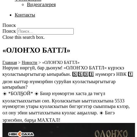
Видеогалерея
Контакты
Поиск
Поиск
Close this search box.
«ОЛОҤХО БАТТЛ»
Главная
>
Новости
>
«ОЛОҤХО БАТТЛ»
Нөрүөн нөргүй, бар дьонум! «ОЛОҤХО БАТТЛ» күрэскэ
куоластыыргытыгар ыҥырабын. 5️⃣5️⃣3️⃣3️⃣ нүөмэргэ НВК 1️⃣
диэн кыттар нүөмэрбин суруйан куоластыыргытыгар
ыҥырабын?
☀️ *БОЛҔОЙ* ☀️ Биир нүөмэртэн хаста да төгүл
куоластыаххытын сөп. Куоласкытын ыыттаххытына 5533
нүөмэртэн утары куоласкытын бигэргэтэр сыыппыра кэлэр,
ол ону эбии ыыттаххытына куолас ааҕыллар. ☀️ Бигэ
эрэнэбин, барҕа МАХТАЛ!