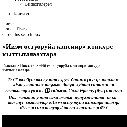
Видеогалерея
Контакты
Поиск
Поиск
Close this search box.
«Ийэм остуоруйа кэпсиир» конкурс
кыттыылаахтара
Главная
>
Новости
>
«Ийэм остуоруйа кэпсиир» конкурс
кыттыылаахтара
???Төрөөбүт тыл уонна сурук–бичик күнүгэр аналлаах
«Умсулҕаннаах ааҕыы» аһаҕас куйаар ситиминэн
ыытыллар күрэскэ 1️⃣ хайысха Саха Өрөспүүбүлүкэтигэр
Ийэ сылынан уонна саха тылын күнүгэр ананан иккис
төгүлүн ыытыллар «Ийэм остуоруйа кэпсиир» ийэлэр,
эбээлэр саха остуоруйатын кэпсииллэрэ???