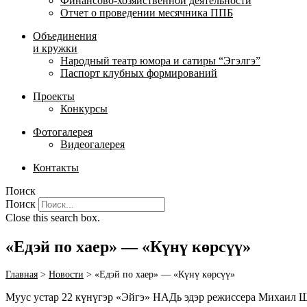
Финансово-хозяйственной деятельности
Отчет о проведении месячника ППБ
Объединения
и кружки
Народный театр юмора и сатиры “Эгэлгэ”
Паспорт клубных формирований
Проекты
Конкурсы
Фотогалерея
Видеогалерея
Контакты
Поиск
Поиск
Close this search box.
«Едэй по хаер» — «Күнү көрсүү»
Главная
>
Новости
>
«Едэй по хаер» — «Күнү көрсүү»
Муус устар 22 күнүгэр «Эйгэ» НАДь эдэр режиссера Михаил Ш