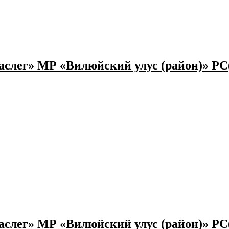
слег» МР «Вилюйский улус (район)» РС
слег» МР «Вилюйский улус (район)» РС