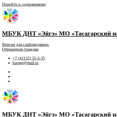
Перейти к содержимому
МБУК ДНТ «Эйгэ» МО «Тасагарский на
Версия для слабовидящих
Обращения граждан
+7 (41132) 35-3-35
kseige@mail.ru
МБУК ДНТ «Эйгэ» МО «Тасагарский на