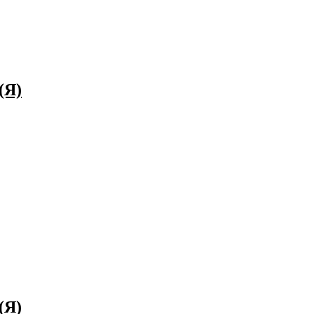
(Я)
(Я)