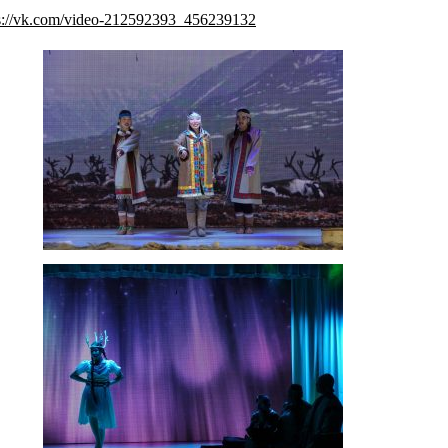
s://vk.com/video-212592393_456239132