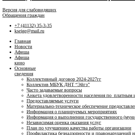
Версия для слабовидящих
Обращения граждан
+7 (41132) 35-3-35
kseige@mail.ru
Главная
Новости
Афиша
Афиша
кино
Основные
сведения
Коллективный договор 2024-2027гг
Коллектив МБУК ДНТ “Эйгэ”
Часто задаваемые вопросы
Анкета удовлетворенности населения по платным 
Предоставляемые услуги
Материально-техническое обеспечение предоставле
Информация о планируемых мероприятиях
Информация о выполнении государственного (муни
Независимая оценка оказания услуг
План по улучшению качества работы организации
Профилактика безнадзорности и правонарушений 