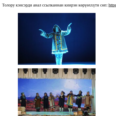
Толору кэнсэрди анал ссылканнан киирэн көрүөххүтн сөп:
http