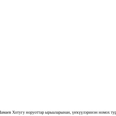
амаев Хотугу норуоттар ырыаларынан, үҥкүүлэринэн номох тур