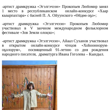
-артист драмкружка «Эгэлгэчээн» Прокопьев Любомир занял
1 место в республиканском онлайн-конкурсе «Хаар
кыырпахтара» с басней П. А. Ойуунского «Өйдөө оҕо»;
-артист драмкружка «Эгэлгэчээн» Прокопьев Любомир
участвовал в V заочном международном фольклорном
фестивале «Зов Земли олоңхо»;
-артист драмкружка «Эгэлгэчээн», Айаал Суханов участвовал
в открытом онлайн-конкурсе чтецов «Хоһооннорум-
оҕолорум», посвященный 91-летию со дня рождения
народного писателя, драматурга Ивана Гоголева – Кындыл.