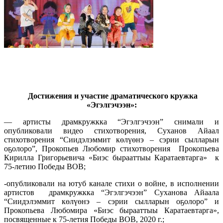
Достижения и участие драматического кружка
«Эгэлгэчээн»:
— артисты драмкружкка “Эгэлгэчээн” снимали и
опубликовали видео стихотворения, Суханов Айаал
стихотворения “Сиидэлэммит көлүөнэ – сэрии сылларын
оҕолоро”, Прокопьев Любомир стихотворения Прокопьева
Кирилла Григорьевича «Биэс бырааттыы Каратаевтарга» к
75-летию Победы ВОВ;
-опубликовали на ютуб канале стихи о войне, в исполнении
артистов драмкружкка “Эгэлгэчээн” Суханова Айаала
“Сиидэлэммит көлүөнэ – сэрии сылларын оҕолоро” и
Прокопьева Любомира «Биэс бырааттыы Каратаевтарга»,
посвященные к 75-летия Победы ВОВ, 2020 г.;