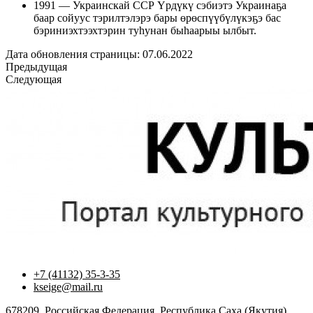
1991 — Украинскай ССР Үрдүкү сэбиэтэ Украинаҕа
баар сойуус тэрилтэлэрэ бары өрөспүүбүлүкэҕэ бас
бэриниэхтээхтэрин туһунан быһаарыы ылбыт.
Дата обновления страницы: 07.06.2022
Предыдущая
Следующая
+7 (41132) 35-3-35
kseige@mail.ru
678209, Российская Федерация, Республика Саха (Якутия),