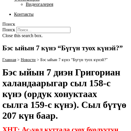
Видеогалерея
Контакты
Поиск
Поиск
Close this search box.
Бэс ыйын 7 күнэ “Бүгүн туох күнэй?”
Главная
>
Новости
>
Бэс ыйын 7 күнэ “Бүгүн туох күнэй?”
Бэс ыйын 7 диэн Григориан
халандаарыгар сыл 158-с
күнэ (ордук хонуктаах
сылга 159-c күнэ). Сыл бүтүө
207 күн баар.
ХНТ: Ас-үөл куттала суох буолуутун