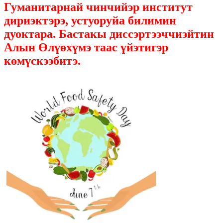
Гуманитарнай чинчийэр институт
дириэктэрэ, устуоруйа билимин
дуоктара. Бастакы диссэртээччиэйтин
Алын Өлүөхүмэ таас үйэтигэр
көмүскээбитэ.