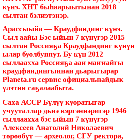
күнэ. ХНТ быһаарыытынан 2018
сылтан бэлиэтэнэр.
Арассыыйа — Краудфандинг күнэ.
Сыл аайы Бэс ыйын 7 күнүгэр 2015
сылтан Россияҕа Краудфандинг күнүн
ылар буолбуппут. Бу күн 2012
сыллаахха Россияҕа аан маҥнайгы
краудфандингыннан дьарыгырар
Planeta.ru сервис официальнайдык
үлэтин саҕалаабыта.
Саха АССР Бүлүү куоратыгар
учууталлар дьиэ кэргэннэригэр
1946
сыллаахха бэс ыйын 7 күнүгэр
Алексеев Анатолий Николаевич
төрөөбүт — археолог, СГУ ректора,