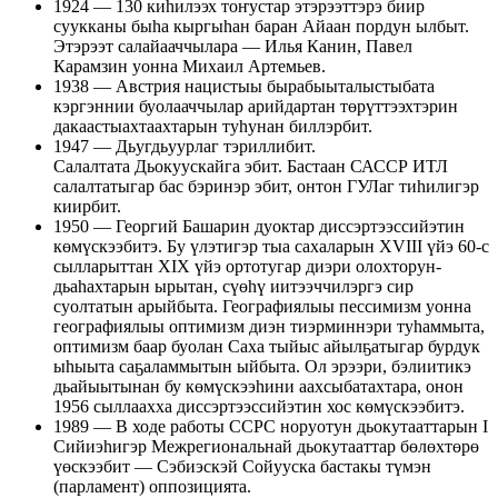
1924 — 130 киһилээх тоҥустар этэрээттэрэ биир
суукканы быһа кыргыһан баран Айаан пордун ылбыт.
Этэрээт салайааччылара — Илья Канин, Павел
Карамзин уонна Михаил Артемьев.
1938 — Австрия нацистыы бырабыыталыстыбата
кэргэннии буолааччылар арийдартан төрүттээхтэрин
дакаастыахтаахтарын туһунан биллэрбит.
1947 — Дьугдьуурлаг тэриллибит.
Салалтата Дьокуускайга эбит. Бастаан САССР ИТЛ
салалтатыгар бас бэринэр эбит, онтон ГУЛаг тиһилигэр
киирбит.
1950 — Георгий Башарин дуоктар диссэртээссийэтин
көмүскээбитэ. Бу үлэтигэр тыа сахаларын XVIII үйэ 60-с
сылларыттан XIX үйэ ортотугар диэри олохторун-
дьаһахтарын ырытан, сүөһү иитээччилэргэ сир
суолтатын арыйбыта. Географиялыы пессимизм уонна
географиялыы оптимизм диэн тиэрминнэри туһаммыта,
оптимизм баар буолан Саха тыйыс айылҕатыгар бурдук
ыһыыта саҕаламмытын ыйбыта. Ол эрээри, бэлиитикэ
дьайыытынан бу көмүскээһини аахсыбатахтара, онон
1956 сыллаахха диссэртээссийэтин хос көмүскээбитэ.
1989 — В ходе работы ССРС норуотун дьокутааттарын I
Сийиэһигэр Межрегиональнай дьокутааттар бөлөхтөрө
үөскээбит — Сэбиэскэй Сойууска бастакы түмэн
(парламент) оппозицията.