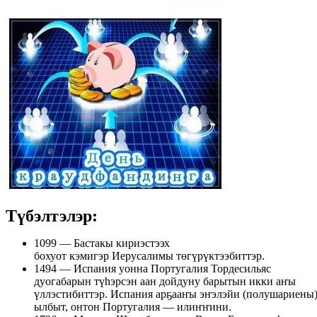
Түбэлтэлэр:
1099 — Бастакы кириэстээх
бохуот кэмигэр Иерусалимы төгүрүктээбиттэр.
1494 — Испания уонна Португалия Тордесильяс
дуогабарын түһэрсэн аан дойдуну барытын икки аҥы
үллэстибиттэр. Испания арҕааҥы эҥэлэйи (полушариены
ылбыт, онтон Португалия — илиҥҥини.