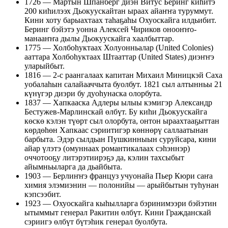
1726 — Мартын Шпанберг диэн Витус Беринг киһитэ
200 киһилээх Дьокуускайтан ыраах айаҥҥа туруммут.
Кини хоту барыахтаах таһаҕаһы Охуоскайга илдьибит.
Беринг бэйэтэ уонна Алексей Чириков онооҥҥо-
манааҥҥа дылы Дьокуускайга хаалбыттар.
1775 — Холбоһуктаах Холуонньалар (United Colonies)
ааттара Холбоһуктаах Штааттар (United States) диэҥҥэ
уларыйбыт.
1816 — 2-с раангалаах капитан Михаил Миницкэй Саха
уобалаһын салайааччыта буолбут. 1821 сыл алтынньы 21
күнүгэр диэри бу дуоһунаска олорбута.
1837 — Хапкааска Адлеры ылыы кэмигэр Александр
Бестужев-Марлинскай өлбүт. Бу киһи Дьокуускайга
көскө кэлэн түөрт сыл олорбута, онтон ыраахтааҕыттан
көрдөһөн Хапкаас сэриитигэр көннөрү саллаатынан
барбыта. Эдэр сылдьан Пушкинныын суруйсара, кини
айар үлэтэ (омуннаах романтикалаах сэһэннэр)
оччотооҕу литэрэтиирэҕэ да, кэлин тахсыбыт
айымньыларга да дьайбыта.
1903 — Берлиҥҥэ француз учуонайа Пьер Кюри саҥа
химия элэмиэнин — полонийы — арыйбытын туһунан
кэпсээбит.
1923 — Охуоскайга кыһылларга бэринимээри бэйэтин
ытыммыт генерал Ракитин өлбүт. Кини Гражданскай
сэриигэ өлбүт бүтэһик генерал буолбута.